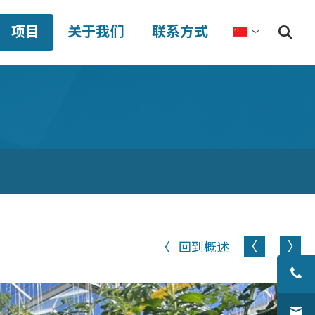
项目
关于我们
联系方式
中文(简体
Debets Schalke
展会日程
资讯发布
下载
回到概述