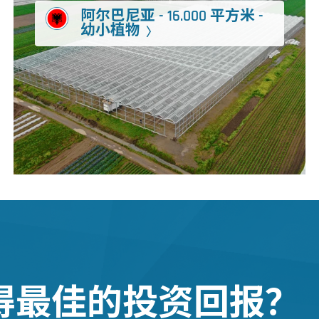
阿尔巴尼亚 - 16.000 平方米 -
幼小植物
得最佳的投资回报？