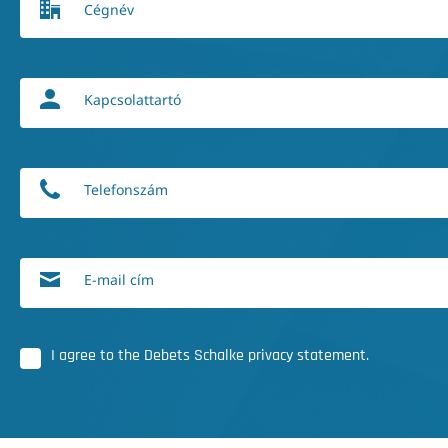
Cégnév
Kapcsolattartó
Telefonszám
E-mail cím
I agree to the Debets Schalke privacy statement.