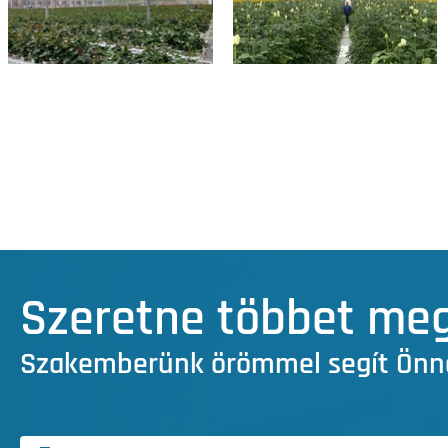
Szeretne többet megt
Szakemberünk örömmel segít Önn