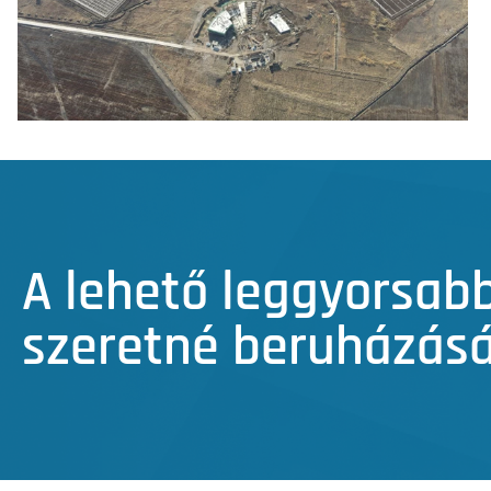
A lehető leggyorsab
szeretné beruházás