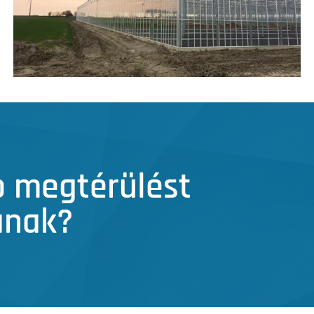
b megtérülést
ának?