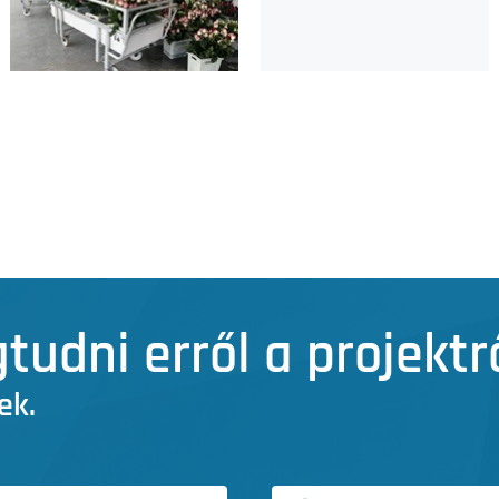
udni erről a projektr
ek.