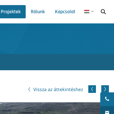
Projektek
Rólunk
Kapcsolat
Magyar
Debets Schalke
Vásárok menetrendje
Sajtóközlemények
Letöltések
Vissza az áttekintéshez