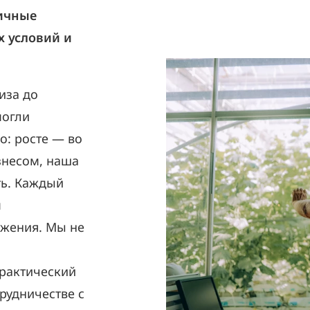
ичные
 условий и
иза до
могли
о: росте — во
знесом, наша
ть. Каждый
м
жения. Мы не
практический
рудничестве с