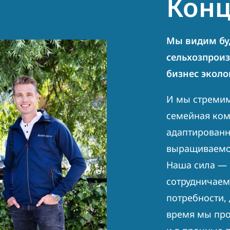
Кон
Мы видим бу
сельхозпроиз
бизнес эколо
И мы стремим
семейная ком
адаптированн
выращиваемой
Наша сила — 
сотрудничаем
потребности,
время мы про