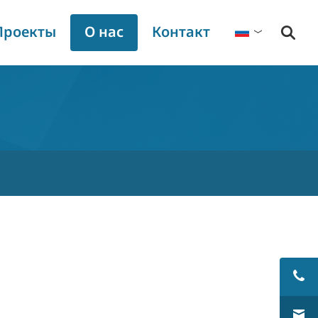
Проекты
О нас
Контакт
Русский
Debets Schalke
График торговых выставок
Пресс-релизы
Загрузки