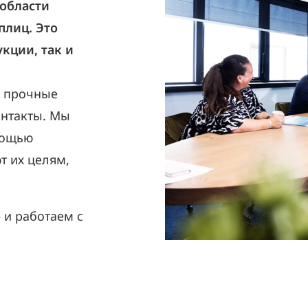
области
плиц. Это
кции, так и
а прочные
онтакты. Мы
мощью
т их целям,
 и работаем с