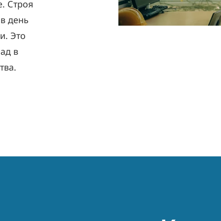
е.
Строя
в день
и. Это
ад в
тва.