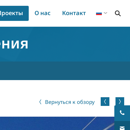
Проекты
О нас
Контакт
Русский
Debets Schalke
ения
График торговых выставок
Пресс-релизы
Загрузки
Вернуться к обзору