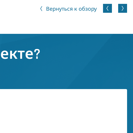
Вернуться к обзору
екте?