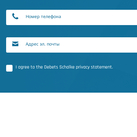
Номер телефона
Адрес эл. почты
I agree to the Debets Schalke privacy statement.