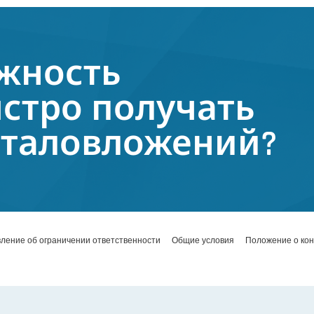
жность
стро получать
италовложений?
ление об ограничении ответственности
Общие условия
Положение о ко