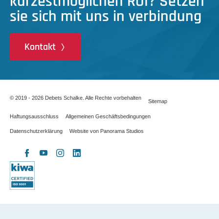
kürzestmöglichen ROI? Setzen
sie sich mit uns in verbindung
Kontakt
© 2019 - 2026 Debets Schalke. Alle Rechte vorbehalten
Sitemap
Haftungsausschluss
Allgemeinen Geschäftsbedingungen
Datenschutzerklärung
Website von Panorama Studios
X
Facebook
YouTube
Instagram
LinkedIn