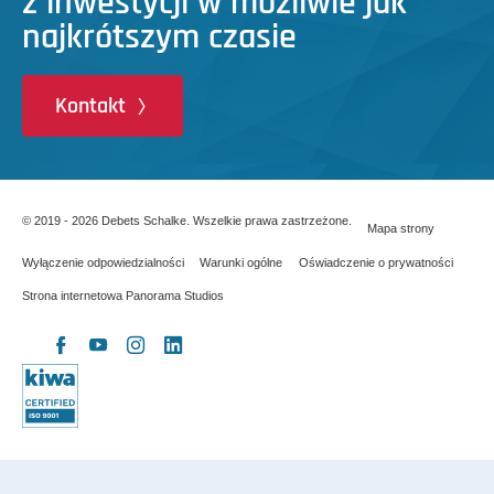
z inwestycji w możliwie jak
najkrótszym czasie
Kontakt
© 2019 - 2026 Debets Schalke. Wszelkie prawa zastrzeżone.
Mapa strony
Wyłączenie odpowiedzialności
Warunki ogólne
Oświadczenie o prywatności
Strona internetowa Panorama Studios
X
Facebook
YouTube
Instagram
LinkedIn