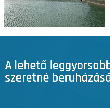
A lehető leggyorsab
szeretné beruházás