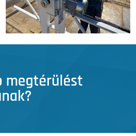
b megtérülést
ának?