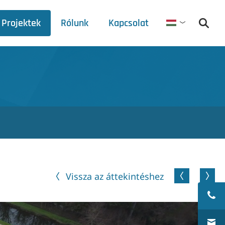
Projektek
Rólunk
Kapcsolat
Magyar
Debets Schalke
Vásárok menetrendje
Sajtóközlemények
Letöltések
Vissza az áttekintéshez