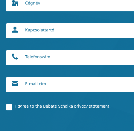
Cégnév
Kapcsolattartó
Telefonszám
E-mail cím
I agree to the Debets Schalke privacy statement.