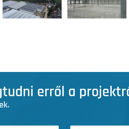
udni erről a projektr
ek.