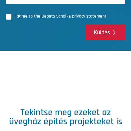
I agree to the Debets Schalke privacy statement.
Küldés
Tekintse meg ezeket az
üvegház építés projekteket is