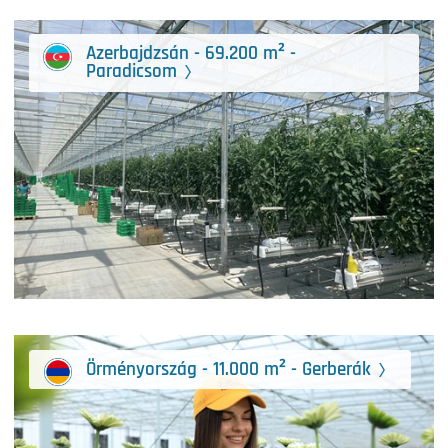
Azerbajdzsán - 69.200 m² -
Paradicsom
Örményország - 11.000 m² - Gerberák