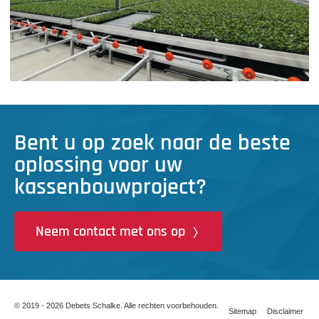
Bent u op zoek naar de beste
oplossing voor uw
kassenbouwproject?
Neem contact met ons op
© 2019 - 2026 Debets Schalke. Alle rechten voorbehouden.
Sitemap
Disclaimer