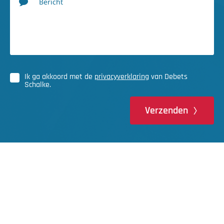
Bericht
Ik ga akkoord met de
privacyverklaring
van Debets
Schalke.
Verzenden