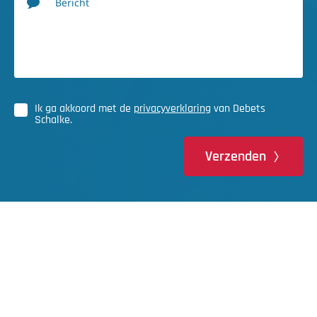
Bericht
Ik ga akkoord met de
privacyverklaring
van Debets
Schalke.
Verzenden