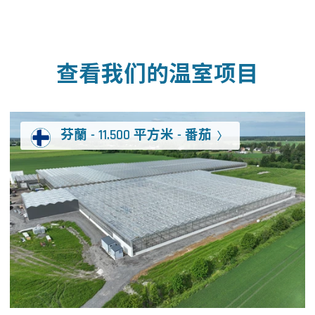
查看我们的温室项目
芬蘭 - 11.500 平方米 - 番茄