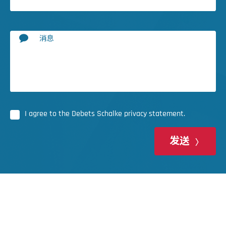
消息
I agree to the Debets Schalke privacy statement.
发送