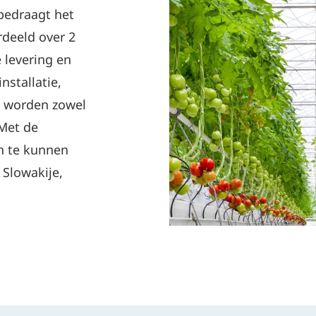
bedraagt het
rdeeld over 2
 levering en
nstallatie,
n worden zowel
 Met de
n te kunnen
 Slowakije,