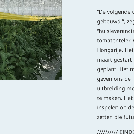
“De volgende 
gebouwd.”, zeg
“huisleveranc
tomatenteler. 
Hongarije. Het
maart gestart
geplant. Het 
geven ons de 
uitbreiding me
te maken. Het
inspelen op de
zetten die fut
////////// EIND