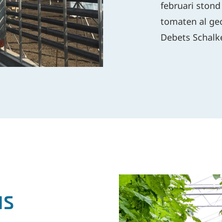
februari stond
tomaten al ge
Debets Schalk
as