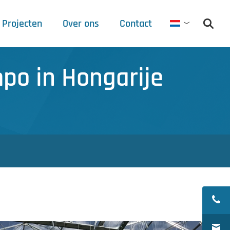
Projecten
Over ons
Contact
Nederlan
Debets Schalke
po in Hongarije
Beursagenda
Persberichten
Downloads
8
Vacatures