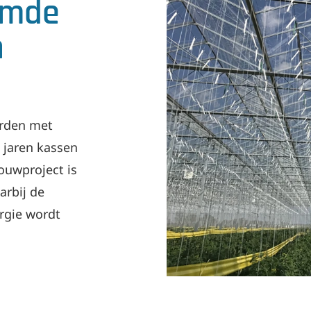
rmde
n
orden met
 jaren kassen
ouwproject is
arbij de
rgie wordt