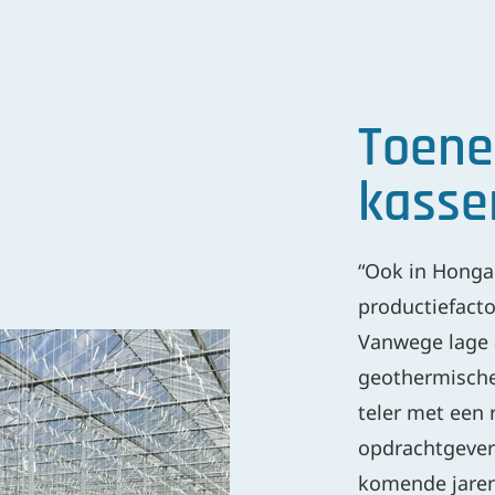
Toene
kasse
“Ook in Hongar
productiefacto
Vanwege lage
geothermische
teler met een 
opdrachtgever
komende jaren