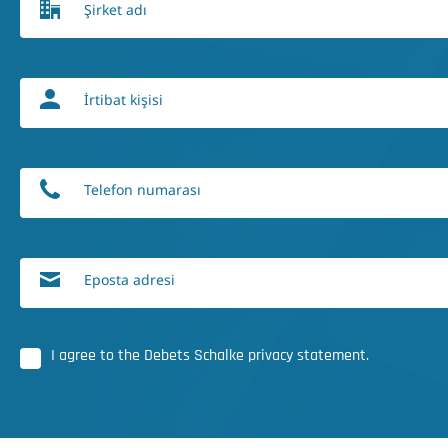
Şirket adı
İrtibat kişisi
Telefon numarası
Eposta adresi
I agree to the Debets Schalke privacy statement.