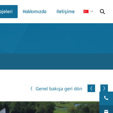
ojeleri
Hakkımızda
Iletişime
Türkçe
Debets Schalke
Ticaret fuarı programı
Basın bültenleri
İndirmeler
Genel bakışa geri dön