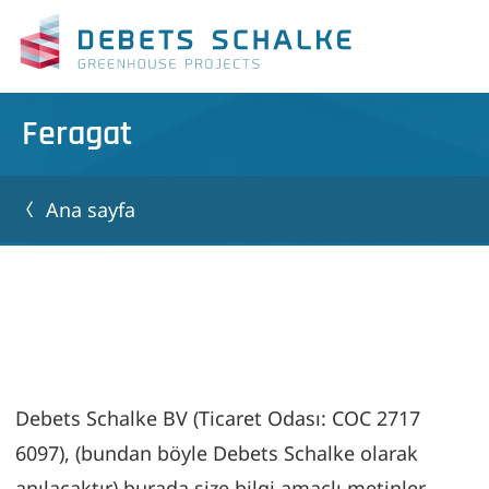
Feragat
Ana sayfa
Debets Schalke BV (Ticaret Odası: COC 2717
6097), (bundan böyle Debets Schalke olarak
anılacaktır) burada size bilgi amaçlı metinler,