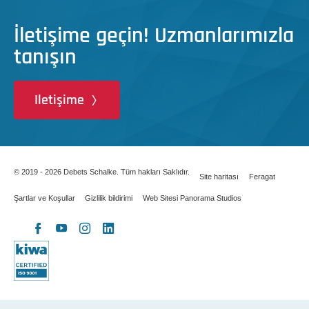
İletişime geçin! Uzmanlarımızla
tanışın
Iletişime
© 2019 - 2026 Debets Schalke. Tüm hakları Saklıdır.
Site haritası
Feragat
Şartlar ve Koşullar
Gizlilik bildirimi
Web Sitesi Panorama Studios
X
Facebook
YouTube
Instagram
LinkedIn