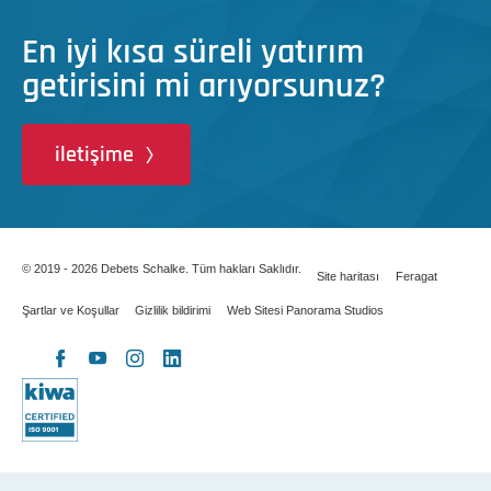
En iyi kısa süreli yatırım
getirisini mi arıyorsunuz?
iletişime
© 2019 - 2026 Debets Schalke. Tüm hakları Saklıdır.
Site haritası
Feragat
Şartlar ve Koşullar
Gizlilik bildirimi
Web Sitesi Panorama Studios
X
Facebook
YouTube
Instagram
LinkedIn