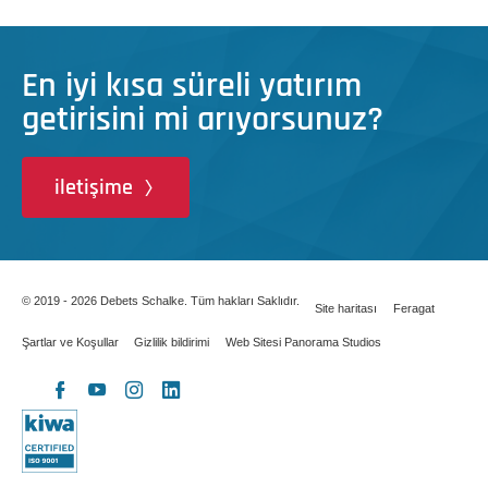
En iyi kısa süreli yatırım
getirisini mi arıyorsunuz?
iletişime
© 2019 - 2026 Debets Schalke. Tüm hakları Saklıdır.
Site haritası
Feragat
Şartlar ve Koşullar
Gizlilik bildirimi
Web Sitesi Panorama Studios
X
Facebook
YouTube
Instagram
LinkedIn