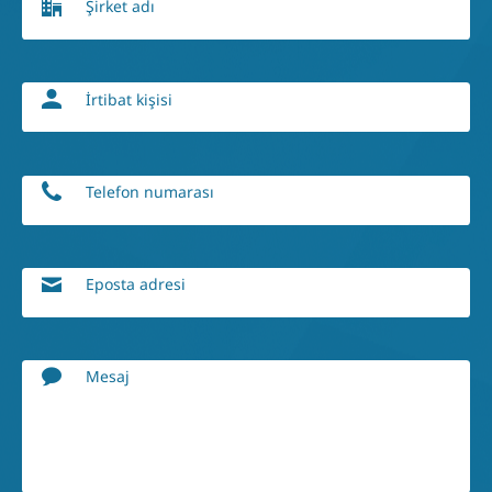
Şirket adı
İrtibat kişisi
Telefon numarası
Eposta adresi
Mesaj